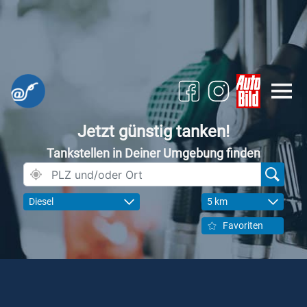
Jetzt günstig tanken!
Tankstellen in Deiner Umgebung finden
Diesel
5 km
Favoriten