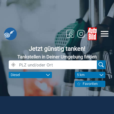
Jetzt günstig tanken!
Tankstellen in Deiner Umgebung finden
Diesel
5 km
Favoriten