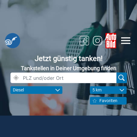
Jetzt günstig tanken!
Tankstellen in Deiner Umgebung finden
Diesel
5 km
Favoriten