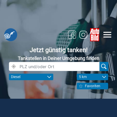
Jetzt günstig tanken!
Tankstellen in Deiner Umgebung finden
Diesel
5 km
Favoriten