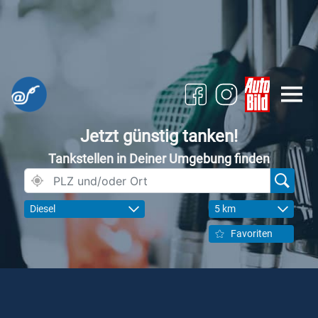
Jetzt günstig tanken!
Tankstellen in Deiner Umgebung finden
Diesel
5 km
Favoriten