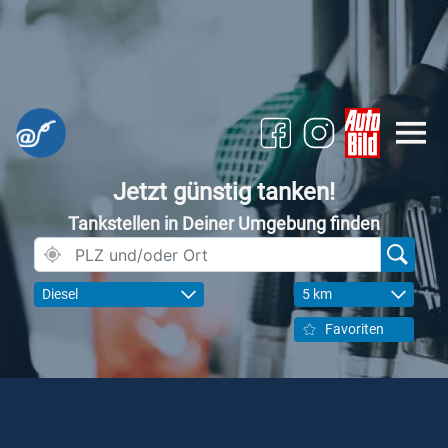
Jetzt günstig tanken!
Tankstellen in Deiner Umgebung finden
Diesel
5 km
Favoriten