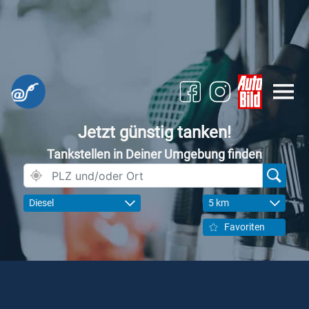
Jetzt günstig tanken!
Tankstellen in Deiner Umgebung finden
Diesel
5 km
Favoriten