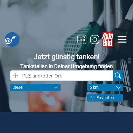
Jetzt günstig tanken!
Tankstellen in Deiner Umgebung finden
Diesel
5 km
Favoriten