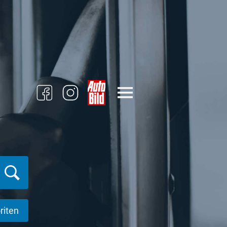
riten