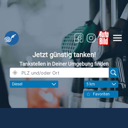
Jetzt günstig tanken!
Tankstellen in Deiner Umgebung finden
Diesel
5 km
Favoriten