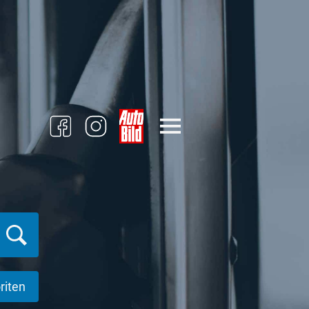
riten