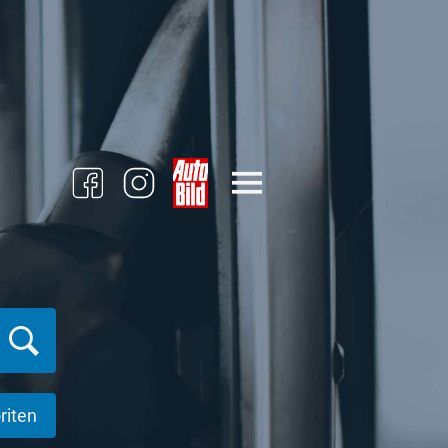
riten