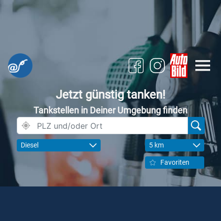
Jetzt günstig tanken!
Tankstellen in Deiner Umgebung finden
Diesel
5 km
Favoriten