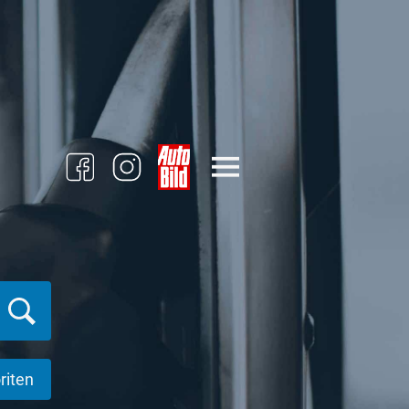
riten