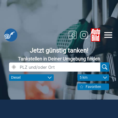
Jetzt günstig tanken!
Tankstellen in Deiner Umgebung finden
Diesel
5 km
Favoriten