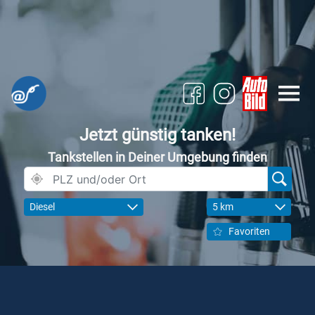
Jetzt günstig tanken!
Tankstellen in Deiner Umgebung finden
Diesel
5 km
Favoriten