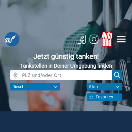
Jetzt günstig tanken!
Tankstellen in Deiner Umgebung finden
Diesel
5 km
Favoriten