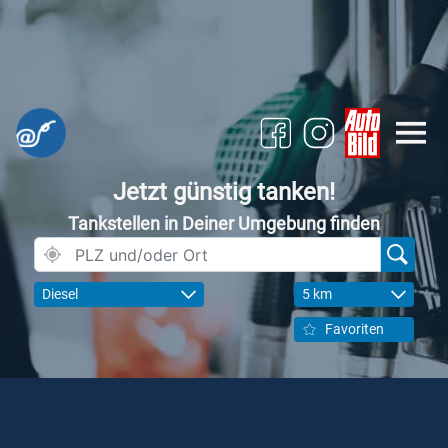
Jetzt günstig tanken!
Tankstellen in Deiner Umgebung finden
Diesel
5 km
Favoriten