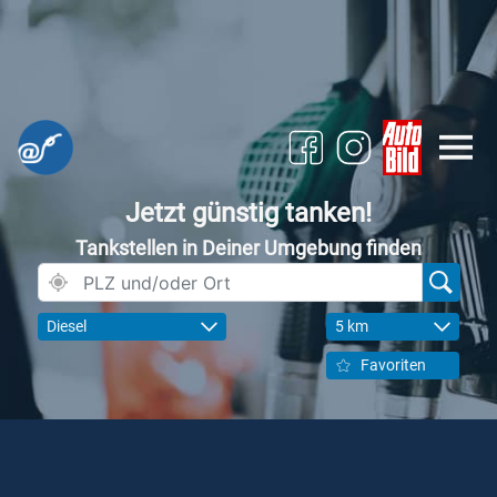
Jetzt günstig tanken!
Tankstellen in Deiner Umgebung finden
Diesel
5 km
Favoriten