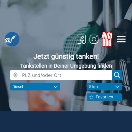
Jetzt günstig tanken!
Tankstellen in Deiner Umgebung finden
Diesel
5 km
Favoriten