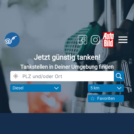
Jetzt günstig tanken!
Tankstellen in Deiner Umgebung finden
Diesel
5 km
Favoriten