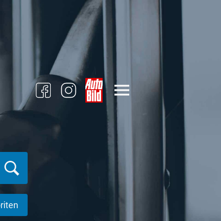
riten