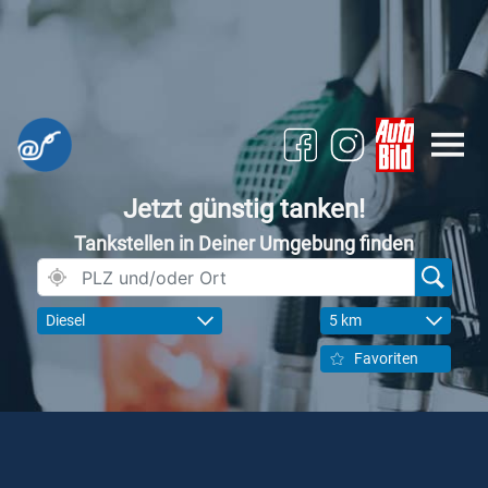
Jetzt günstig tanken!
Tankstellen in Deiner Umgebung finden
Diesel
5 km
Favoriten