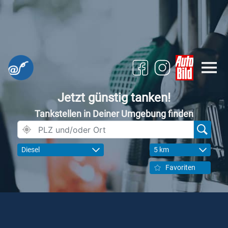
Jetzt günstig tanken!
Tankstellen in Deiner Umgebung finden
Diesel
5 km
Favoriten