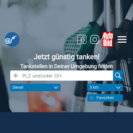
Jetzt günstig tanken!
Tankstellen in Deiner Umgebung finden
Diesel
5 km
Favoriten