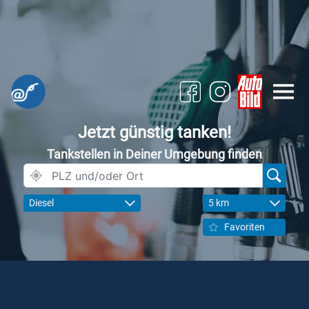
Jetzt günstig tanken!
Tankstellen in Deiner Umgebung finden
Diesel
5 km
Favoriten