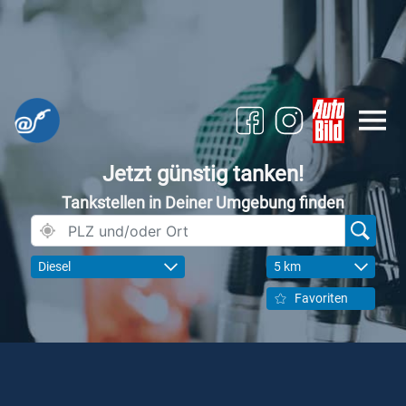
Jetzt günstig tanken!
Tankstellen in Deiner Umgebung finden
Diesel
5 km
Favoriten