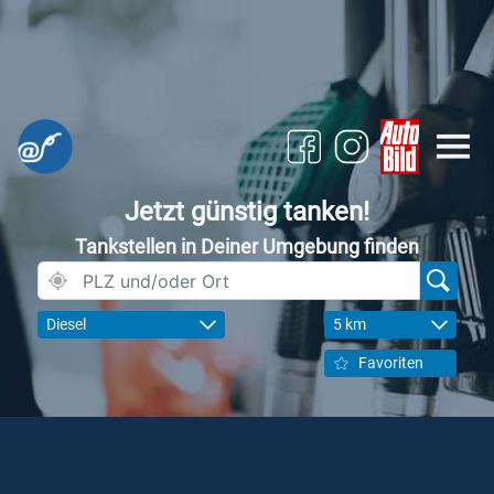
Jetzt günstig tanken!
Tankstellen in Deiner Umgebung finden
Diesel
5 km
Favoriten