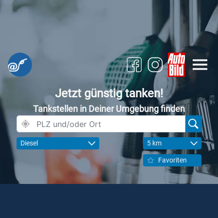
Jetzt günstig tanken!
Tankstellen in Deiner Umgebung finden
Diesel
5 km
Favoriten