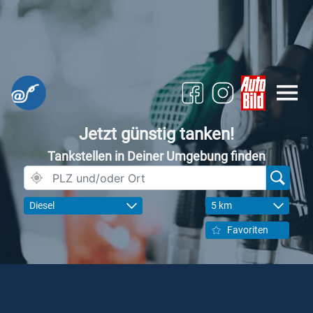
Jetzt günstig tanken!
Tankstellen in Deiner Umgebung finden
Diesel
5 km
Favoriten