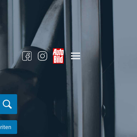
riten