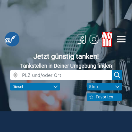
Jetzt günstig tanken!
Tankstellen in Deiner Umgebung finden
Diesel
5 km
Favoriten