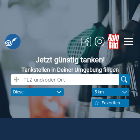
Jetzt günstig tanken!
Tankstellen in Deiner Umgebung finden
Diesel
5 km
Favoriten