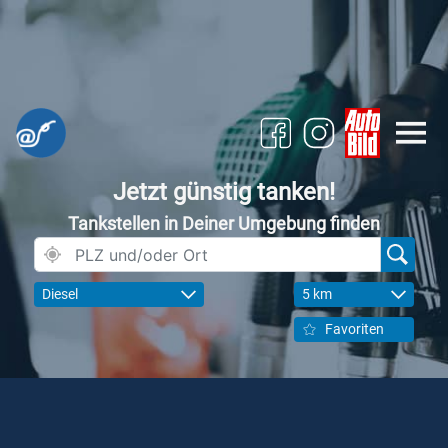
Jetzt günstig tanken!
Tankstellen in Deiner Umgebung finden
Diesel
5 km
Favoriten