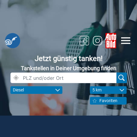
Jetzt günstig tanken!
Tankstellen in Deiner Umgebung finden
Diesel
5 km
Favoriten