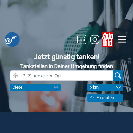
Jetzt günstig tanken!
Tankstellen in Deiner Umgebung finden
Diesel
5 km
Favoriten