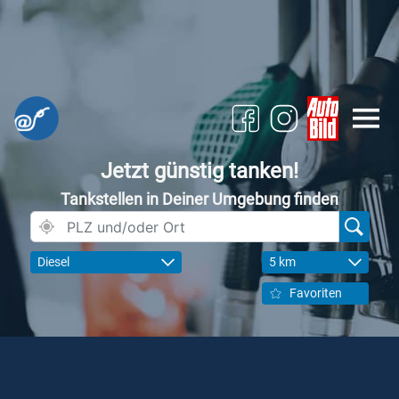
Jetzt günstig tanken!
Tankstellen in Deiner Umgebung finden
Diesel
5 km
Favoriten