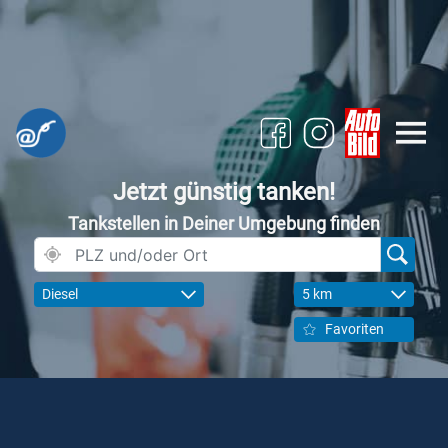
Jetzt günstig tanken!
Tankstellen in Deiner Umgebung finden
Diesel
5 km
Favoriten