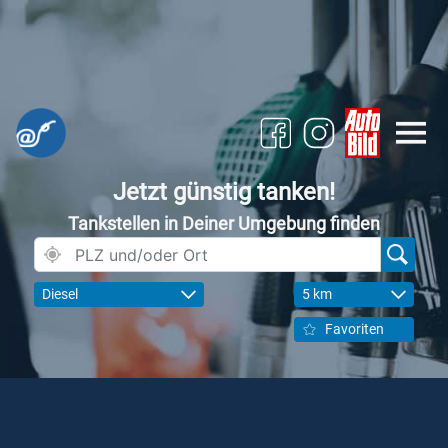
Jetzt günstig tanken!
Tankstellen in Deiner Umgebung finden
Diesel
5 km
Favoriten