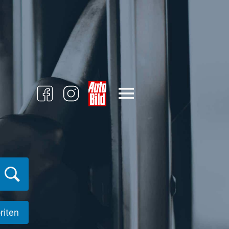
riten