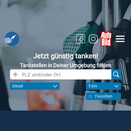
Jetzt günstig tanken!
Tankstellen in Deiner Umgebung finden
Diesel
5 km
Favoriten