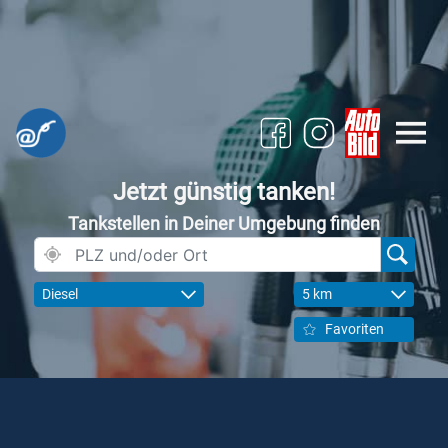
Jetzt günstig tanken!
Tankstellen in Deiner Umgebung finden
Diesel
5 km
Favoriten