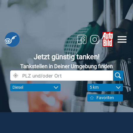
Jetzt günstig tanken!
Tankstellen in Deiner Umgebung finden
Diesel
5 km
Favoriten