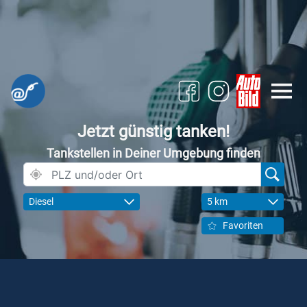
Jetzt günstig tanken!
Tankstellen in Deiner Umgebung finden
Diesel
5 km
Favoriten