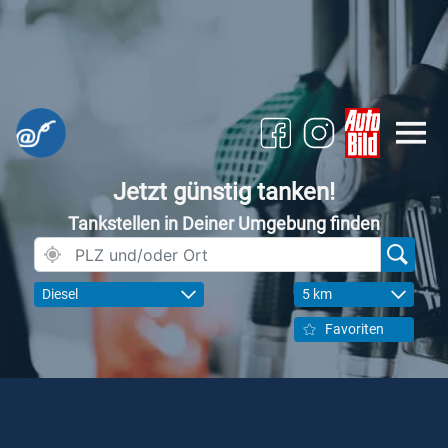
Jetzt günstig tanken!
Tankstellen in Deiner Umgebung finden
Diesel
5 km
Favoriten