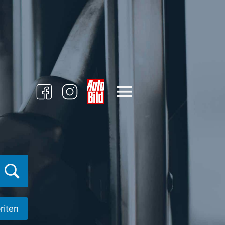
riten