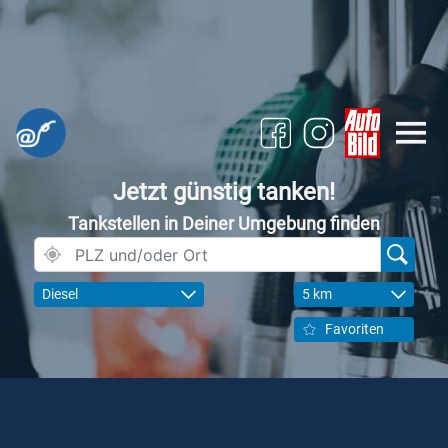
Jetzt günstig tanken!
Tankstellen in Deiner Umgebung finden
Diesel
5 km
Favoriten