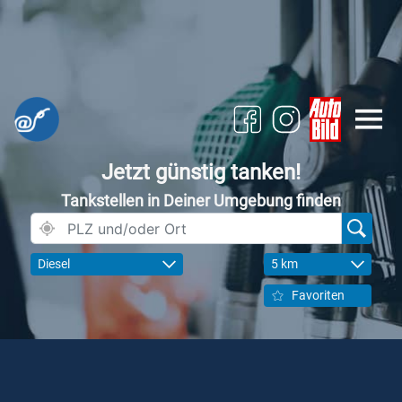
Jetzt günstig tanken!
Tankstellen in Deiner Umgebung finden
Diesel
5 km
Favoriten