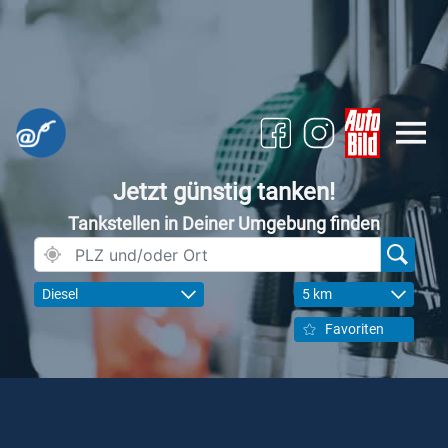
Jetzt günstig tanken!
Tankstellen in Deiner Umgebung finden
Diesel
5 km
Favoriten