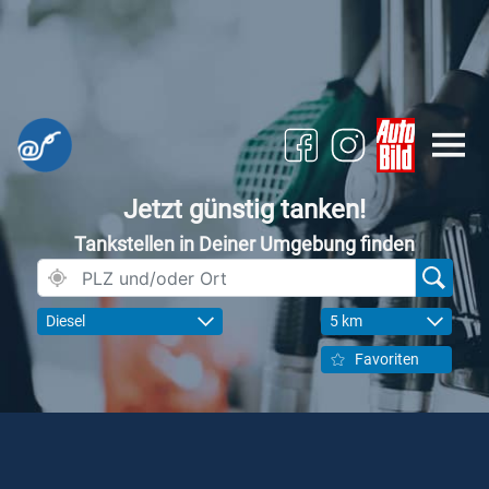
Jetzt günstig tanken!
Tankstellen in Deiner Umgebung finden
Diesel
5 km
Favoriten